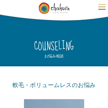
N
U
S
E
O
N
G
C
L
I
お悩み相談
軟毛・ボリュームレスのお悩み