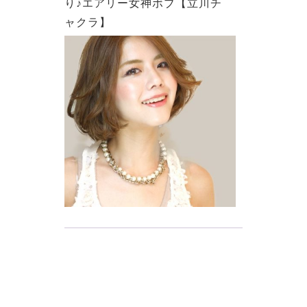
り♪エアリー女神ボブ【立川チ
ャクラ】